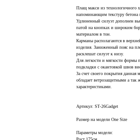
Плащ макси из технологичного х
напоминающим текстуру бетона в
Удлиненный силуэт дополнен выс
патой на кнопках и широким бо
материалом в тон.
Карманы располагаются в верхней
изделия. Заниженный пояс на пле
расклешат силуэт к низу.
Для легкости и мягкости формы 
подкладки с окантовкой швов ви
За счет своего покрытия данная 
обладает ветрозащитными а так 
характеристиками.
Артикул: ST-26Gadget
Размер на модели One Size
Параметры модели:
Рост 175см