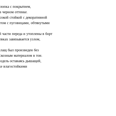
лопка с покрытием,
 черном оттенке.
окой стойкой с декоративной
ртом с пуговицами, обтянутыми
 части переда и утоплены в борт
вках завязывается узлом,
плащ был произведен без
скозным материалом в тон.
модель оставаясь дышащей,
же влагостойкими